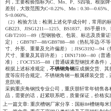
列，主要检验指标为C、Mn、P、S四项。根据
差别，大致范围为C<0.22%、Mn：0.30—0.65%、P
S<0.060%。
（2）检验方法：检测上述化学成分时，常用的
GB223、JISG1211—1215、BS1837、BS手册19、
GB/T2101—89（型钢验收、包装、标志及质量
定）；GB9787—88/GB9788—88（热轧等边
寸、外形、重量及允许偏差）；JISG3192—94
尺寸、重量及其容许差）；DIN17100—80（普
准）；ГОСТ535—88（普通碳素型钢技术条件）
根据上述标准规定，
不锈钢角钢
应成捆交货、其
度等应符合规定。不锈钢角钢一般属裸装交货，
意防潮。
采购
重庆角钢
找专业公司，重庆朋轩常年销售各
品，需要的话，赶紧联系吧，质量保证，价格实
上一篇文章:
重庆槽钢厂家分享：国标8#槽钢每米